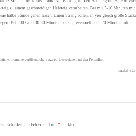
mal 15 Stunden im Kühlschrank. Am Backtag für den Haupteig die Hefe in Was
rteig zu einem geschmeidigen Hefeteig verarbeiten. Bei mir 5-10 Minuten mit
ne halbe Stunde gehen lassen. Einen Strang rollen, in vier gleich große Stück
m legen. Bei 200 Grad 30-40 Minuten backen, eventuell nach 20 Minuten mit
,
küche
,
momente
veröffentlicht. Setze ein Lesezeichen auf den
Permalink
.
herzhaft süß
ht.
Erforderliche Felder sind mit
*
markiert