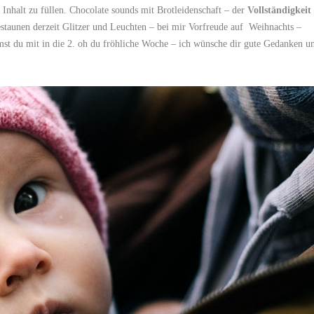
 Inhalt zu füllen. Chocolate sounds mit Brotleidenschaft – der
Vollständigkeit
staunen derzeit Glitzer und Leuchten – bei mir Vorfreude auf Weihnachts –
t du mit in die 2. oh du fröhliche Woche – ich wünsche dir gute Gedanken u