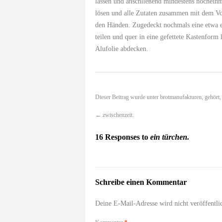
lassen und anschließend mindestens nochein
lösen und alle Zutaten zusammen mit dem Vo
den Händen. Zugedeckt nochmals eine etwa ei
teilen und quer in eine gefettete Kastenfor
Alufolie abdecken.
Dieser Beitrag wurde unter
brotmanufakturen
,
gehört
←
zwischenzeit.
16 Responses to
ein türchen.
Schreibe einen Kommentar
Deine E-Mail-Adresse wird nicht veröffentlic