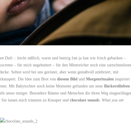
n Duft :: leicht süßlich, warm und buttrig fast ja fast wie frisch gebacken –
kocreme – für mich ungebuttert – für den Mitstreicher noch eine zartschmelzen
decke. Selten wird bei uns geröstet, aber wenn genußvoll zelebriert, mit
rknuspert. Die Idee zum Brot von
diesem Bild
und
Morgenritualen
inspiriert
omen. Mit Babytochter noch keine Momente gefunden um neue
Bäckereilieben
meln umso inniger. Besondere Räume und Menschen die ihren Weg eingeschlage
 Sie lassen mich träumen zu Knusper und
chocolate sounds
.
What you are