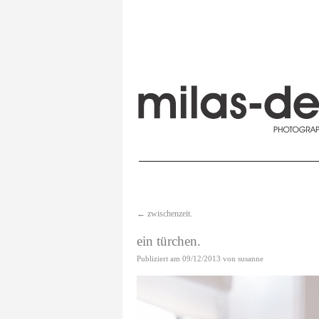
←
zwischenzeit.
ein türchen.
Publiziert am
09/12/2013
von
susanne