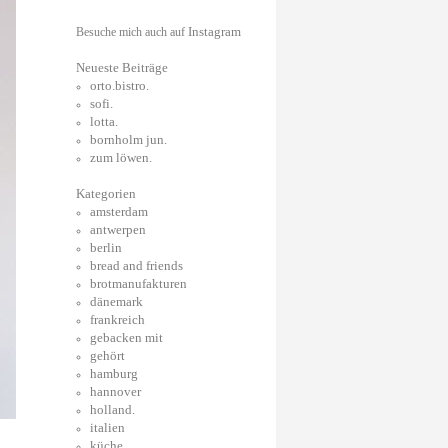
Instagram
Besuche mich auch auf
Neueste Beiträge
orto.bistro.
sofi.
lotta.
bornholm jun.
zum löwen.
Kategorien
amsterdam
antwerpen
berlin
bread and friends
brotmanufakturen
dänemark
frankreich
gebacken mit
gehört
hamburg
hannover
holland.
italien
küche