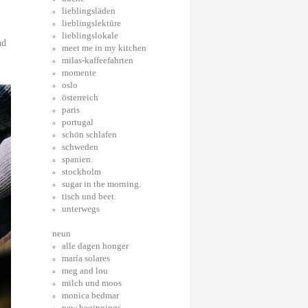
lieblingsläden
lieblingslektüre
lieblingslokale
nd
meet me in my kitchen
milas-kaffeefahrten
momente
oslo
österreich
paris
portugal
schön schlafen
schweden
spanien.
stockholm
sugar in the morning.
tisch und beet.
unterwegs
neun
alle dagen honger
maría solares
meg and lou
milch und moos
monica bedmar
new beginnings