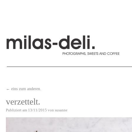
←
eins zum anderen.
verzettelt.
Publiziert am
13/11/2015
von
susanne