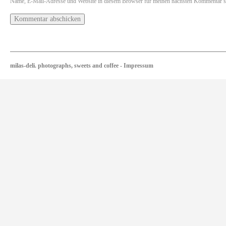
Name, E-Mail-Adresse und Website in diesem Browser für meinen nächsten Kommentar s
milas-deli. photographs, sweets and coffee
-
Impressum