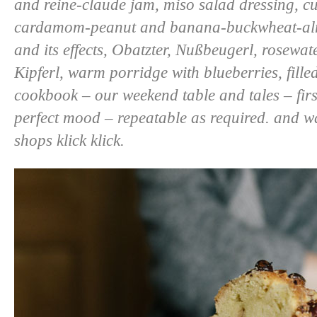
and reine-claude jam, miso salad dressing, c
cardamom-peanut and banana-buckwheat-almo
and its effects, Obatzter, Nußbeugerl, rosewa
Kipferl, warm porridge with blueberries, fille
cookbook – our weekend table and tales – fir
perfect mood – repeatable as required. and w
shops
klick
klick
.