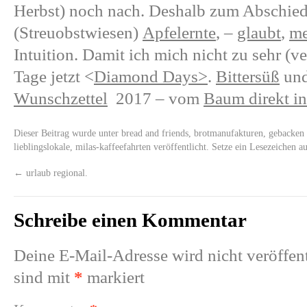
Herbst) noch nach. Deshalb zum Abschie
(Streuobstwiesen)
Apfelernte
, –
glaubt
,
me
Intuition. Damit ich mich nicht zu sehr (v
Tage jetzt <
Diamond Days
>
.
Bittersüß
un
Wunschzettel
2017 – vom
Baum direkt in
Dieser Beitrag wurde unter
bread and friends
,
brotmanufakturen
,
gebacken
lieblingslokale
,
milas-kaffeefahrten
veröffentlicht. Setze ein Lesezeichen a
←
urlaub regional.
Schreibe einen Kommentar
Deine E-Mail-Adresse wird nicht veröffent
sind mit
*
markiert