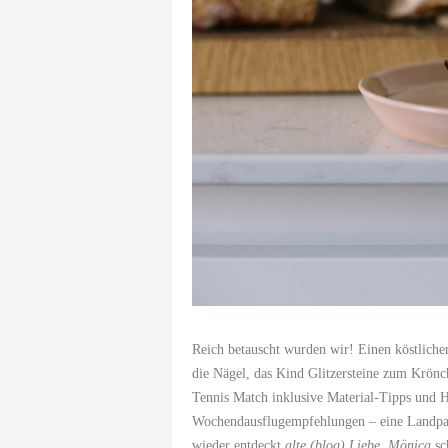
Reich betauscht wurden wir! Einen köstlich
die Nägel, das Kind Glitzersteine zum Krönc
Tennis Match inklusive Material-Tipps und 
Wochendausflugempfehlungen – eine Landp
wieder entdeckt
alte (blog) Liebe
.
Mönica
sc