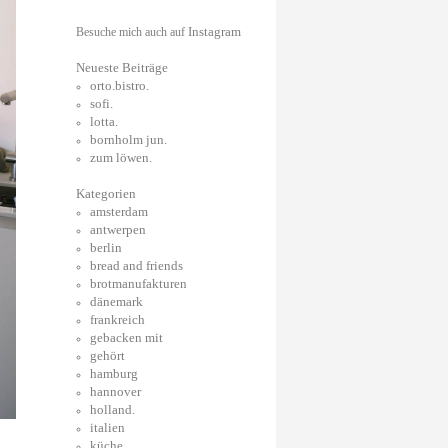
Instagram
Besuche mich auch auf
Neueste Beiträge
orto.bistro.
sofi.
lotta.
bornholm jun.
zum löwen.
Kategorien
amsterdam
antwerpen
berlin
bread and friends
brotmanufakturen
dänemark
frankreich
gebacken mit
gehört
hamburg
hannover
holland.
italien
küche