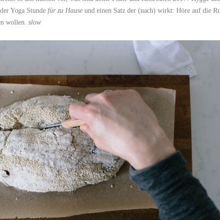
s der Yoga Stunde
für zu Hause
und einen Satz der (nach) wirkt: Höre auf die R
en wollen.
slow