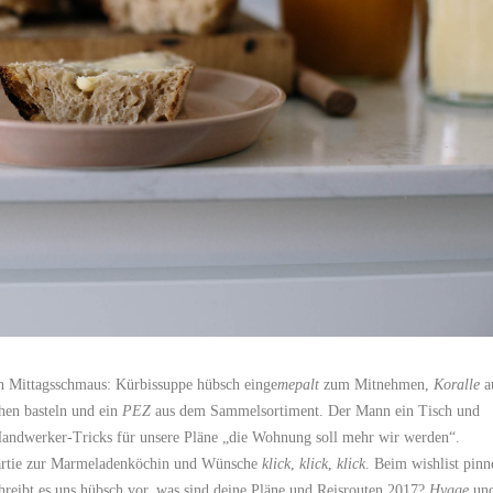
en Mittagsschmaus: Kürbissuppe hübsch einge
mepalt
zum Mitnehmen,
Koralle
a
hen basteln und ein
PEZ
aus dem Sammelsortiment. Der Mann ein Tisch und
Handwerker-Tricks für unsere Pläne „die Wohnung soll mehr wir werden“.
artie zur Marmeladenköchin und Wünsche
klick
,
klick
,
klick
. Beim wishlist pinn
hreibt es uns hübsch vor, was sind deine Pläne und Reisrouten 2017?
Hygge
un