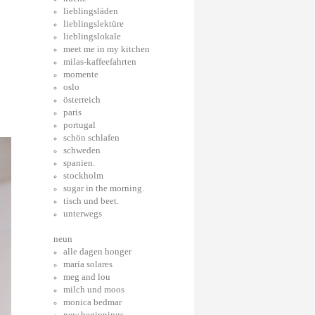
lieblingsläden
lieblingslektüre
lieblingslokale
meet me in my kitchen
milas-kaffeefahrten
momente
oslo
österreich
paris
portugal
schön schlafen
schweden
spanien.
stockholm
sugar in the morning.
tisch und beet.
unterwegs
neun
alle dagen honger
maría solares
meg and lou
milch und moos
monica bedmar
new beginnings