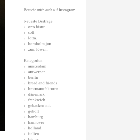
Instagram
Besuche mich auch auf
Neueste Beiträge
orto.bistro.
sofi.
lotta.
bornholm jun.
zum löwen.
Kategorien
amsterdam
antwerpen
berlin
bread and friends
brotmanufakturen
dänemark
frankreich
gebacken mit
gehört
hamburg
hannover
holland.
italien
küche