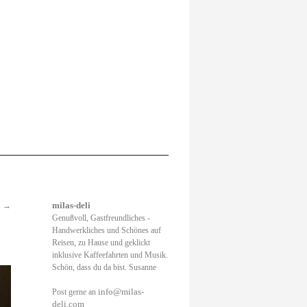
.
→
milas-deli
Genußvoll, Gastfreundliches -
Handwerkliches und Schönes auf
Reisen, zu Hause und geklickt
inklusive Kaffeefahrten und Musik.
Schön, dass du da bist. Susanne
info@milas-
Post gerne an
deli.com