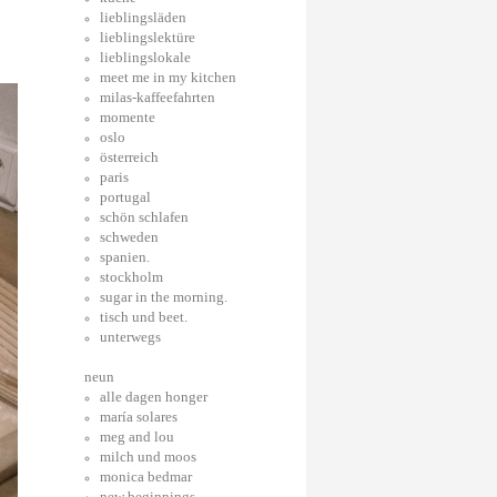
lieblingsläden
lieblingslektüre
lieblingslokale
meet me in my kitchen
milas-kaffeefahrten
momente
oslo
österreich
paris
portugal
schön schlafen
schweden
spanien.
stockholm
sugar in the morning.
tisch und beet.
unterwegs
neun
alle dagen honger
maría solares
meg and lou
milch und moos
monica bedmar
new beginnings