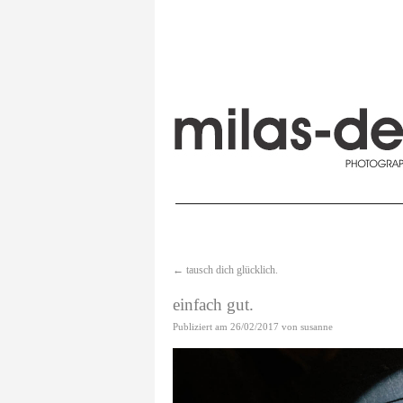
←
tausch dich glücklich.
einfach gut.
Publiziert am
26/02/2017
von
susanne