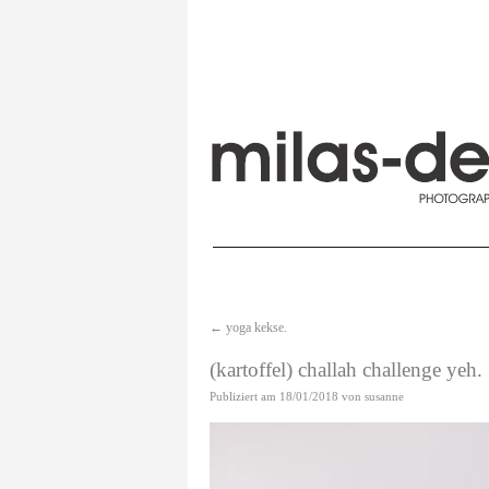
←
yoga kekse.
(kartoffel) challah challenge yeh.
Publiziert am
18/01/2018
von
susanne