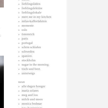
lieblingsläden
lieblingslektüre
lieblingslokale
meet me in my kitchen
milas-kaffeefahrten
momente
‘
oslo
österreich
k
paris
portugal
schön schlafen
schweden
spanien.
stockholm
sugar in the morning.
tisch und beet.
unterwegs
neun
alle dagen honger
maría solares
meg and lou
milch und moos
monica bedmar
new beginnings