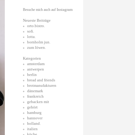
Instagram
Besuche mich auch auf
Neueste Beiträge
orto.bistro.
sofi.
lotta.
bornholm jun.
zum löwen.
Kategorien
amsterdam
antwerpen
berlin
bread and friends
brotmanufakturen
dänemark
frankreich
gebacken mit
gehört
hamburg
hannover
holland.
italien
küche