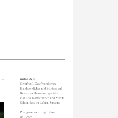
!
→
milas-deli
Genußvoll, Gastfreundliches -
Handwerkliches und Schönes auf
Reisen, zu Hause und geklickt
inklusive Kaffeefahrten und Musik.
Schön, dass du da bist. Susanne
info@milas-
Post gerne an
deli.com