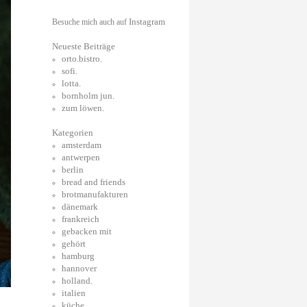
Instagram
Besuche mich auch auf
Neueste Beiträge
orto.bistro.
sofi.
lotta.
bornholm jun.
zum löwen.
Kategorien
amsterdam
antwerpen
berlin
bread and friends
brotmanufakturen
dänemark
frankreich
gebacken mit
gehört
hamburg
hannover
holland.
italien
küche