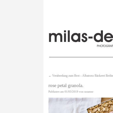
←
Verabredung zum Brot – Albatross Bäckerei Berlin
rose petal granola.
Publiziert am
01/03/2019
von
susanne