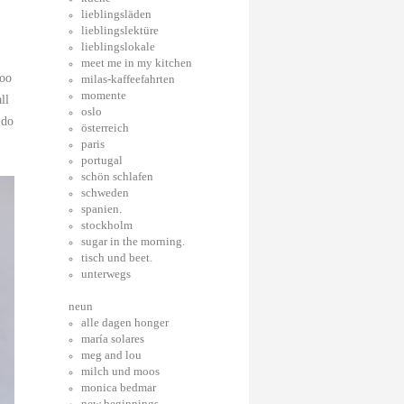
lieblingsläden
lieblingslektüre
lieblingslokale
meet me in my kitchen
too
milas-kaffeefahrten
momente
ll
oslo
 do
österreich
paris
portugal
schön schlafen
schweden
spanien.
stockholm
sugar in the morning.
tisch und beet.
unterwegs
neun
alle dagen honger
maría solares
meg and lou
milch und moos
monica bedmar
new beginnings