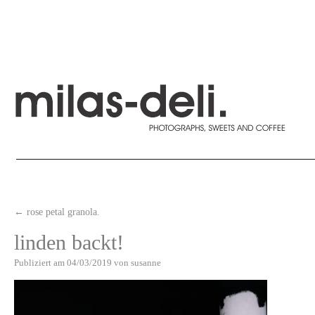
←
rose petal granola.
linden backt!
Publiziert am
04/03/2019
von
susanne