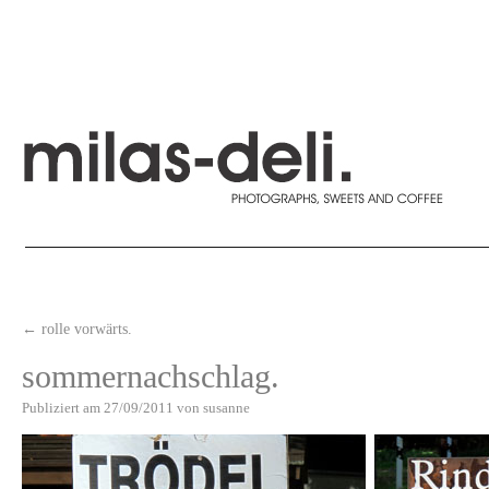
←
rolle vorwärts.
sommernachschlag.
Publiziert am
27/09/2011
von
susanne