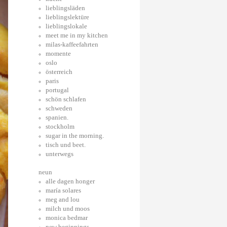
lieblingsläden
lieblingslektüre
lieblingslokale
meet me in my kitchen
milas-kaffeefahrten
momente
oslo
österreich
paris
portugal
schön schlafen
schweden
spanien.
stockholm
sugar in the morning.
tisch und beet.
unterwegs
neun
alle dagen honger
maría solares
meg and lou
milch und moos
monica bedmar
new beginnings