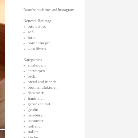
Instagram
Besuche mich auch auf
Neueste Beiträge
orto.bistro.
sofi.
lotta.
bornholm jun.
zum löwen.
Kategorien
amsterdam
antwerpen
berlin
bread and friends
brotmanufakturen
dänemark
frankreich
gebacken mit
gehört
hamburg
hannover
holland.
italien
küche