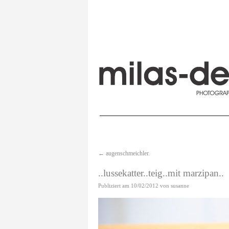
←
augenschmeichler.
..lussekatter..teig..mit marzipan..
Publiziert am
10/02/2012
von
susanne