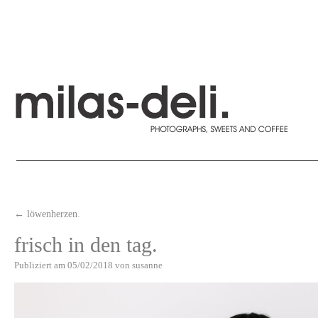
←
löwenherzen.
frisch in den tag.
Publiziert am
05/02/2018
von
susanne