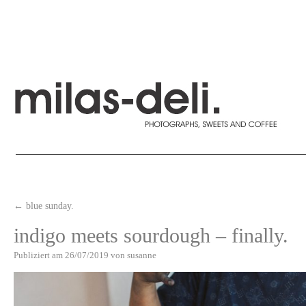
←
blue sunday.
indigo meets sourdough – finally.
Publiziert am
26/07/2019
von
susanne