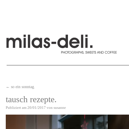
←
so ein sonntag.
tausch rezepte.
Publiziert am
20/01/2017
von
susanne