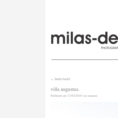
←
linden backt!
villa augustus.
Publiziert am
11/03/2019
von
susanne