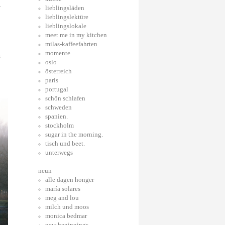
r
lieblingsläden
lieblingslektüre
lieblingslokale
meet me in my kitchen
milas-kaffeefahrten
momente
h
oslo
österreich
paris
portugal
schön schlafen
schweden
spanien.
stockholm
sugar in the morning.
tisch und beet.
unterwegs
neun
alle dagen honger
maría solares
meg and lou
milch und moos
monica bedmar
new beginnings