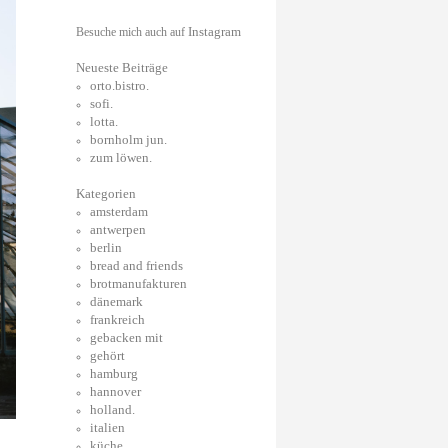
Instagram
Besuche mich auch auf
Neueste Beiträge
orto.bistro.
sofi.
lotta.
bornholm jun.
zum löwen.
Kategorien
amsterdam
antwerpen
berlin
bread and friends
brotmanufakturen
dänemark
frankreich
gebacken mit
gehört
hamburg
hannover
holland.
italien
küche