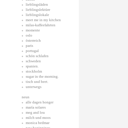
lieblingsläden
lieblingslektüre
lieblingslokale
meet me in my kitchen
milas-kaffeefahrten
momente
oslo
österreich
paris
portugal
schön schlafen
schweden
spanien.
stockholm
sugar in the morning.
tisch und beet.
unterwegs
neun
alle dagen honger
maría solares
meg and lou
milch und moos
monica bedmar
new beginnings