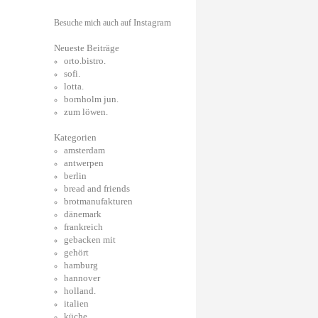
Instagram
Besuche mich auch auf
Neueste Beiträge
orto.bistro.
sofi.
lotta.
bornholm jun.
zum löwen.
Kategorien
amsterdam
antwerpen
berlin
bread and friends
brotmanufakturen
dänemark
frankreich
gebacken mit
gehört
hamburg
hannover
holland.
italien
küche