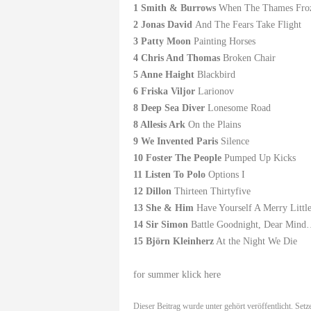
1 Smith & Burrows
When The Thames Fro
2 Jonas David
And The Fears Take Flight
3 Patty Moon
Painting Horses
4 Chris And Thomas
Broken Chair
5 Anne Haight
Blackbird
6 Friska Viljor
Larionov
8 Deep Sea Diver
Lonesome Road
8 Allesis Ark
On the Plains
9 We Invented Paris
Silence
10
Foster The People
Pumped Up Kicks
11 Listen To Polo
Options I
12 Dillon
Thirteen Thirtyfive
13 She & Him
Have Yourself A Merry Littl
14
Sir Simon
Battle Goodnight, Dear Min
15 Björn Kleinherz
At the Night We Die
for summer klick
here
Dieser Beitrag wurde unter
gehört
veröffentlicht. Set