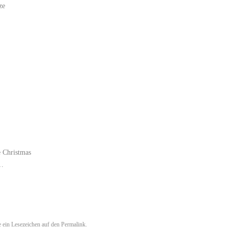
ze
e Christmas
d…
ze ein Lesezeichen auf den
Permalink
.