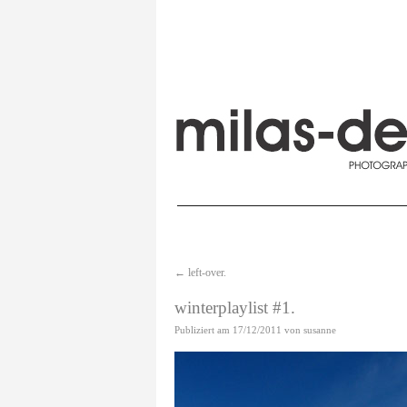
←
left-over.
winterplaylist #1.
Publiziert am
17/12/2011
von
susanne