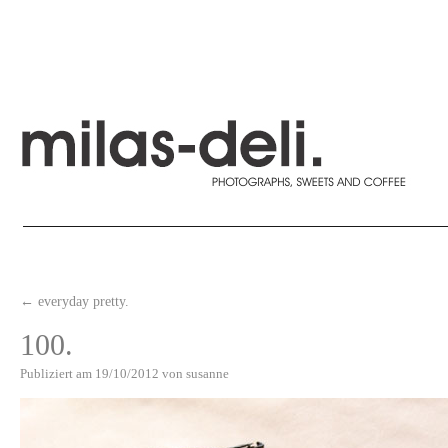
←
everyday pretty.
100.
Publiziert am
19/10/2012
von
susanne