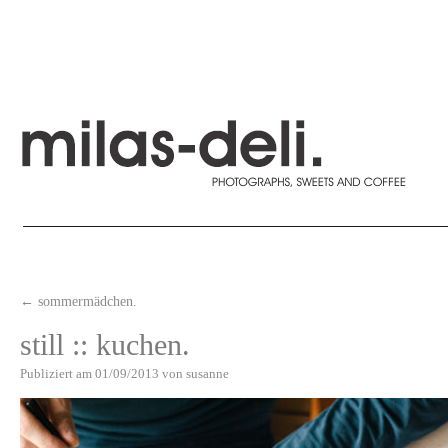
←
sommermädchen.
still :: kuchen.
Publiziert am
01/09/2013
von
susanne