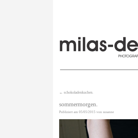
←
schokoladenkuchen.
sommermorgen.
Publiziert am
05/05/2015
von
susanne