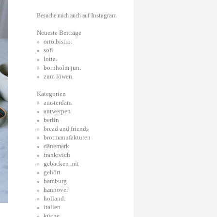
Instagram
Besuche mich auch auf
Neueste Beiträge
orto.bistro.
sofi.
lotta.
bornholm jun.
zum löwen.
Kategorien
amsterdam
antwerpen
berlin
bread and friends
brotmanufakturen
dänemark
frankreich
gebacken mit
gehört
hamburg
hannover
holland.
italien
küche