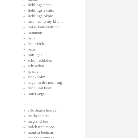
lieblingsläden
lieblingslektüre
lieblingslokale
meet me in my kitchen
milas-kaffeefahrten
momente
oslo
österreich
paris
portugal
schön schlafen
schweden
spanien.
stockholm
sugar in the morning.
tisch und beet.
unterwegs
neun
alle dagen honger
maría solares
meg and lou
milch und moos
monica bedmar
new beginnings