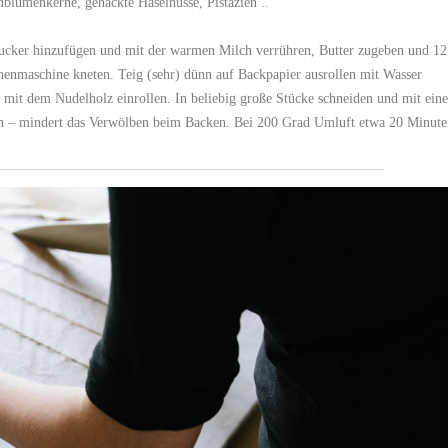
lumenkerne, gehackte Haselnüsse, Pistazien ..
ucker hinzufügen und mit der warmen Milch verrühren, Butter zugeben und 12
nmaschine kneten. Teig (sehr) dünn auf Backpapier ausrollen mit Wasser
 mit dem Nudelholz einrollen. In beliebig große Stücke schneiden und mit eine
hen – mindert das Verwölben beim Backen. Bei 200 Grad Umluft etwa 20 Minute