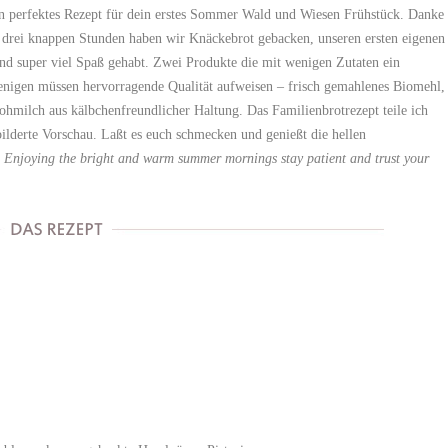
in perfektes Rezept für dein erstes Sommer Wald und Wiesen Frühstück. Danke
 drei knappen Stunden haben wir Knäckebrot gebacken, unseren ersten eigenen
und super viel Spaß gehabt. Zwei Produkte die mit wenigen Zutaten ein
enigen müssen hervorragende Qualität aufweisen – frisch gemahlenes Biomehl,
hmilch aus kälbchenfreundlicher Haltung. Das Familienbrotrezept teile ich
bilderte Vorschau. Laßt es euch schmecken und genießt die hellen
. E
njoying the bright and warm summer mornings stay patient and trust your