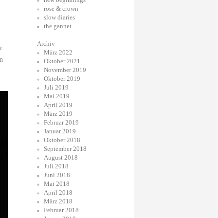
rose & crown
slow diaries
the gannet
Archiv
r
März 2022
n
Oktober 2021
November 2019
Oktober 2019
Juli 2019
Mai 2019
April 2019
März 2019
Februar 2019
Januar 2019
Oktober 2018
September 2018
August 2018
Juli 2018
Juni 2018
Mai 2018
April 2018
März 2018
Februar 2018