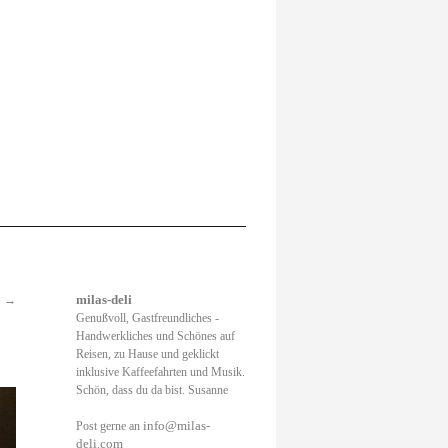
.
→
milas-deli
Genußvoll, Gastfreundliches -
Handwerkliches und Schönes auf
Reisen, zu Hause und geklickt
inklusive Kaffeefahrten und Musik.
Schön, dass du da bist. Susanne
info@milas-
Post gerne an
deli.com