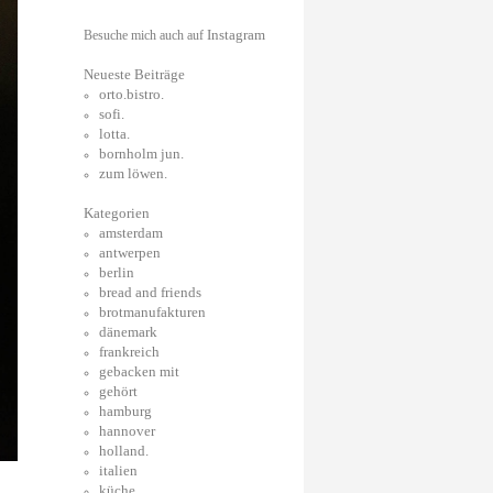
Instagram
Besuche mich auch auf
Neueste Beiträge
orto.bistro.
sofi.
lotta.
bornholm jun.
zum löwen.
Kategorien
amsterdam
antwerpen
berlin
bread and friends
brotmanufakturen
dänemark
frankreich
gebacken mit
gehört
hamburg
hannover
holland.
italien
küche