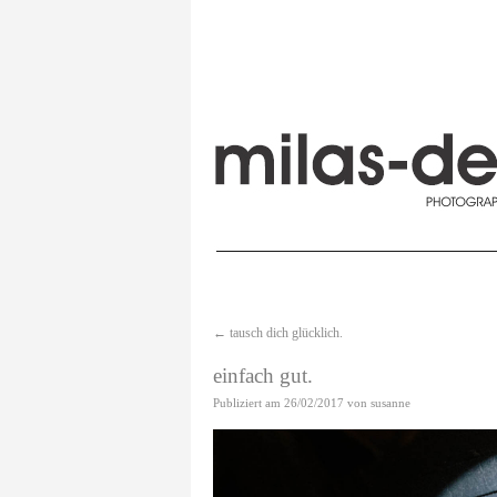
←
tausch dich glücklich.
einfach gut.
Publiziert am
26/02/2017
von
susanne