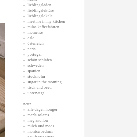
lieblingsläden
lieblingslektüre
lieblingslokale
meet me in my kitchen
milas-kaffeefahrten
momente
oslo
österreich
paris
portugal
schön schlafen
schweden
spanien.
stockholm
sugar in the morning.
tisch und beet.
unterwegs
neun
alle dagen honger
maría solares
meg and lou
milch und moos
monica bedmar
new beginnings