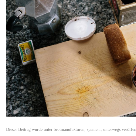
Dieser Beitrag wurde unter
brotmanufakturen
,
spanien.
,
unterwegs
veröffen