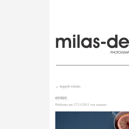
←
doppelt schoko.
erster.
Publiziert am
27/11/2011
von
susanne