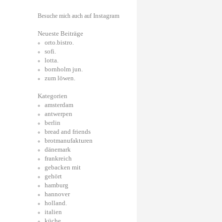
Instagram
Besuche mich auch auf
Neueste Beiträge
orto.bistro.
sofi.
lotta.
bornholm jun.
zum löwen.
Kategorien
amsterdam
antwerpen
berlin
bread and friends
brotmanufakturen
dänemark
frankreich
gebacken mit
gehört
hamburg
hannover
holland.
italien
küche