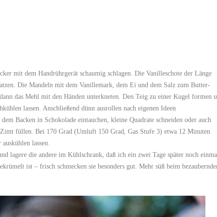
ucker mit dem Handrührgerät schaumig schlagen. Die Vanilleschote der Länge
kratzen. Die Mandeln mit dem Vanillemark, dem Ei und dem Salz zum Butter-
dann das Mehl mit den Händen unterkneten. Den Teig zu einer Kugel formen 
kühlen lassen. Anschließend dünn ausrollen nach eigenen Ideen
h dem Backen in Schokolade eintauchen, kleine Quadrate schneiden oder auch
Zimt füllen. Bei 170 Grad (Umluft 150 Grad, Gas Stufe 3) etwa 12 Minuten
 auskühlen lassen.
 und lagere die andere im Kühlschrank, daß ich ein zwei Tage später noch einma
ekrümelt ist – frisch schmecken sie besonders gut. Mehr süß beim bezaubernde