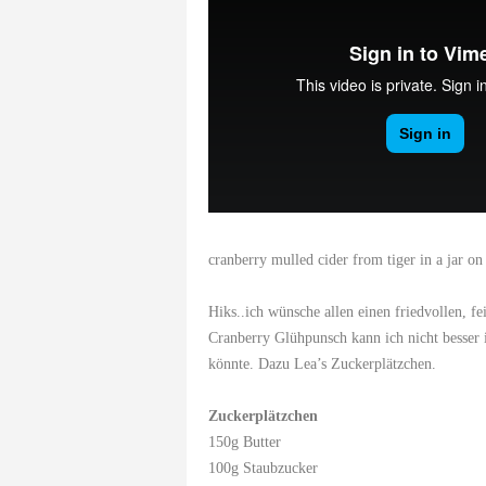
cranberry mulled cider
from
tiger in a jar
o
Hiks..ich wünsche allen einen friedvollen, fe
Cranberry Glühpunsch kann ich nicht besser 
könnte. Dazu
Lea’s
Zuckerplätzchen.
Zuckerplätzchen
150g Butter
100g Staubzucker