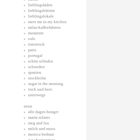
lieblingsläden
lieblingslektüre
lieblingslokale
meet me in my kitchen
milas-kaffeefahrten
momente
oslo
österreich
paris
portugal
schön schlafen
schweden
spanien.
stockholm
sugar in the morning.
tisch und beet.
unterwegs
neun
alle dagen honger
maría solares
meg and lou
milch und moos
monica bedmar
new beginnings