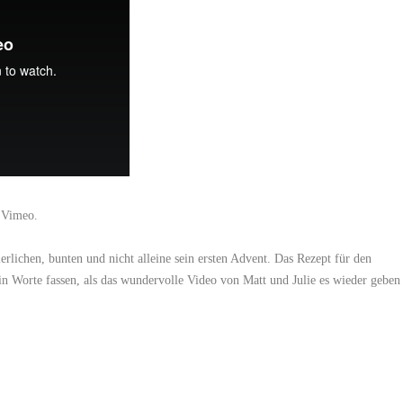
n
Vimeo
.
ierlichen, bunten und nicht alleine sein ersten Advent. Das Rezept für den
in Worte fassen, als das wundervolle Video von Matt und Julie es wieder geben