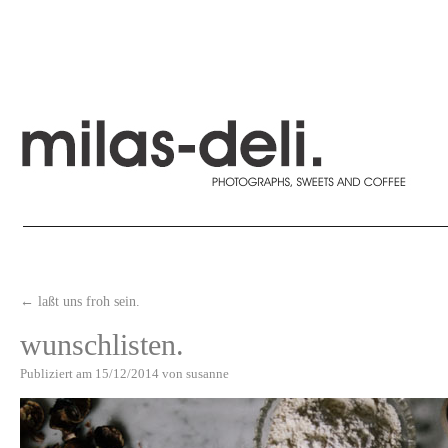
←
laßt uns froh sein.
wunschlisten.
Publiziert am
15/12/2014
von
susanne