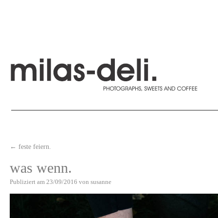
←
feste feiern.
was wenn.
Publiziert am
23/09/2016
von
susanne