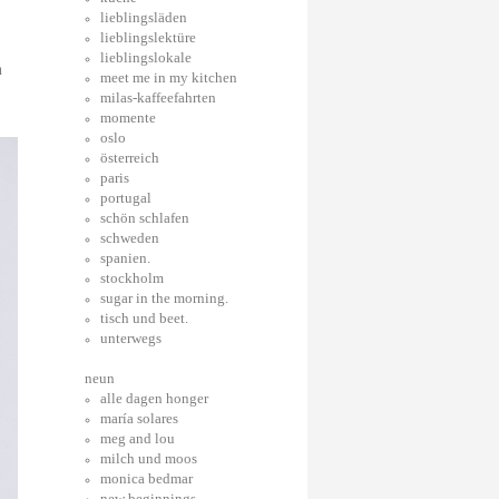
lieblingsläden
lieblingslektüre
lieblingslokale
n
meet me in my kitchen
milas-kaffeefahrten
momente
oslo
österreich
paris
portugal
schön schlafen
schweden
spanien.
stockholm
sugar in the morning.
tisch und beet.
unterwegs
neun
alle dagen honger
maría solares
meg and lou
milch und moos
monica bedmar
new beginnings