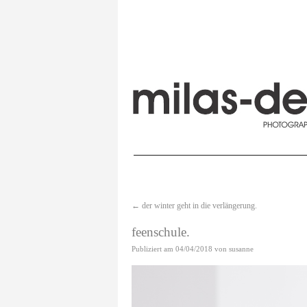
←
der winter geht in die verlängerung.
feenschule.
Publiziert am
04/04/2018
von
susanne