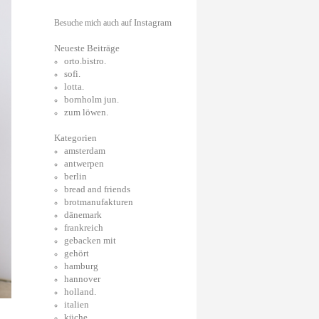
Instagram
Besuche mich auch auf
Neueste Beiträge
orto.bistro.
sofi.
lotta.
bornholm jun.
zum löwen.
Kategorien
amsterdam
antwerpen
berlin
bread and friends
brotmanufakturen
dänemark
frankreich
gebacken mit
gehört
hamburg
hannover
holland.
italien
küche