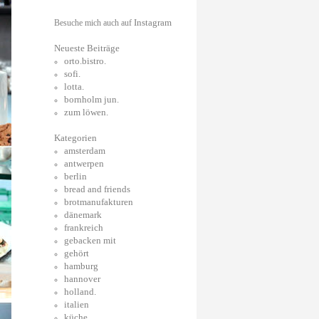
Instagram
Besuche mich auch auf
Neueste Beiträge
orto.bistro.
sofi.
lotta.
bornholm jun.
zum löwen.
Kategorien
amsterdam
antwerpen
berlin
bread and friends
brotmanufakturen
dänemark
frankreich
gebacken mit
gehört
hamburg
hannover
holland.
italien
küche