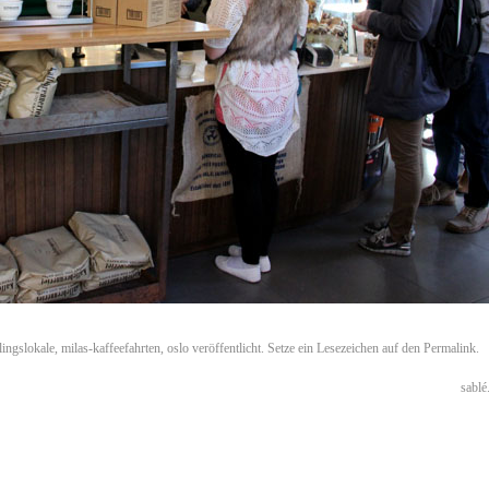
blingslokale
,
milas-kaffeefahrten
,
oslo
veröffentlicht. Setze ein Lesezeichen auf den
Permalink
.
sablé