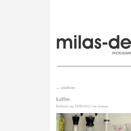
←
schulbrote.
kaffee.
Publiziert am
16/09/2012
von
susanne