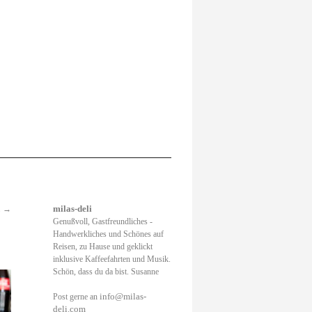
.
→
milas-deli
Genußvoll, Gastfreundliches -
Handwerkliches und Schönes auf
Reisen, zu Hause und geklickt
inklusive Kaffeefahrten und Musik.
Schön, dass du da bist. Susanne
info@milas-
Post gerne an
deli.com