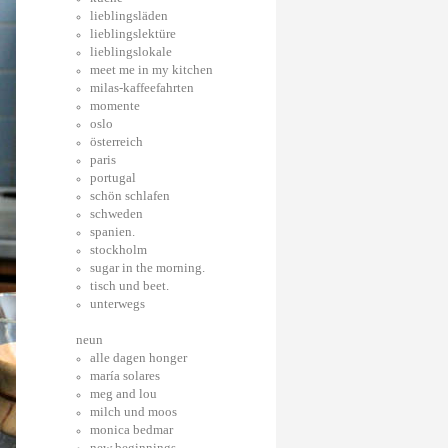
lieblingsläden
lieblingslektüre
lieblingslokale
meet me in my kitchen
milas-kaffeefahrten
momente
oslo
österreich
paris
portugal
schön schlafen
schweden
spanien.
stockholm
sugar in the morning.
tisch und beet.
unterwegs
neun
alle dagen honger
maría solares
meg and lou
milch und moos
monica bedmar
new beginnings