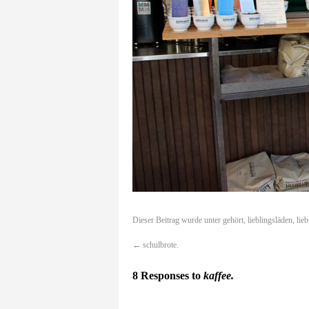
Dieser Beitrag wurde unter
gehört
,
lieblingsläden
,
lie
←
schulbrote.
8 Responses to
kaffee.