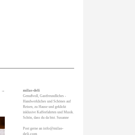
.
→
milas-deli
Genußvoll, Gastfreundliches -
Handwerkliches und Schönes auf
Reisen, zu Hause und geklickt
inklusive Kaffeefahrten und Musik.
Schön, dass du da bist. Susanne
info@milas-
Post gerne an
deli.com