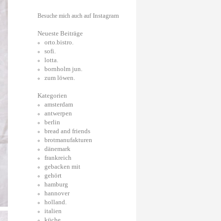
Instagram
Besuche mich auch auf
Neueste Beiträge
orto.bistro.
sofi.
lotta.
bornholm jun.
zum löwen.
Kategorien
amsterdam
antwerpen
berlin
bread and friends
brotmanufakturen
dänemark
frankreich
gebacken mit
gehört
hamburg
hannover
holland.
italien
küche