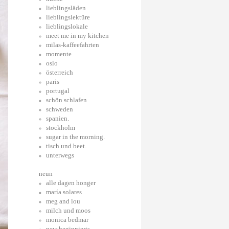
lieblingsläden
lieblingslektüre
lieblingslokale
meet me in my kitchen
milas-kaffeefahrten
momente
oslo
österreich
paris
portugal
schön schlafen
schweden
spanien.
stockholm
sugar in the morning.
tisch und beet.
unterwegs
neun
alle dagen honger
maría solares
meg and lou
milch und moos
monica bedmar
new beginnings