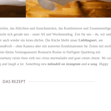
itteilen, das Ablichten und Ausschmücken, das Kombinieren und Zusammenfüge
scht sich gerade neu – unser All und Wochenendtag. Zeit für uns – du, wir un
ber auch wieder ein leises dürfen. Die Küche bleibt unser
Lieblingsort
, am
nußvoll – ohne Kamera aber mit notierten Kombinationen für Zeiten mit noc
eine kleine Sonntagsauszeit Rosmarin Rosine in fluffigem Quarkteig mit
osemary raisin buns with two citrus marmalades and goat cream cheese. We ca
ig and laugh a lot. Something new
milasdeli on instagram
and
a song
. Happy