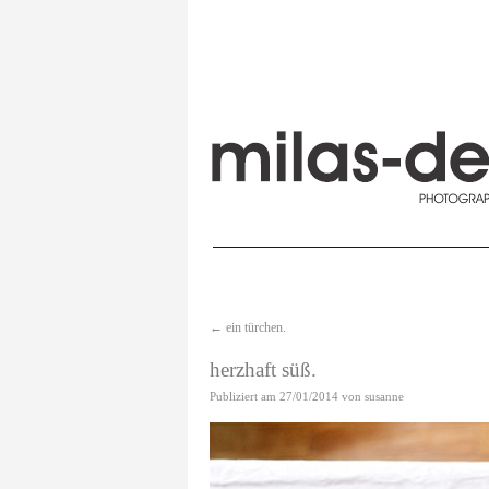
←
ein türchen.
herzhaft süß.
Publiziert am
27/01/2014
von
susanne