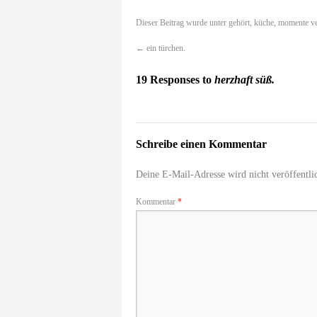
Dieser Beitrag wurde unter
gehört
,
küche
,
momente
ve
←
ein türchen.
19 Responses to
herzhaft süß.
Schreibe einen Kommentar
Deine E-Mail-Adresse wird nicht veröffentlic
Kommentar
*