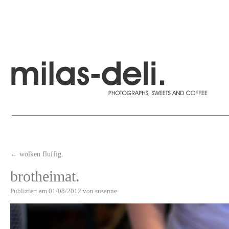
←
wolken fluffig.
brotheimat.
Publiziert am
01/08/2012
von
susanne