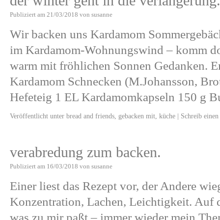
der winter geht in die verlängerung
Publiziert am
21/03/2018
von
susanne
Wir backen uns Kardamom Sommergebäck
im Kardamom-Wohnungswind – komm doch
warm mit fröhlichen Sonnen Gedanken. E
Kardamom Schnecken (M.Johansson, Brot 
Hefeteig 1 EL Kardamomkapseln 150 g B
Veröffentlicht unter
bread and friends
,
gebacken mit
,
küche
|
Schreib eine
verabredung zum backen.
Publiziert am
16/03/2018
von
susanne
Einer liest das Rezept vor, der Andere wieg
Konzentration, Lachen, Leichtigkeit. Auf
was zu mir paßt – immer wieder mein The