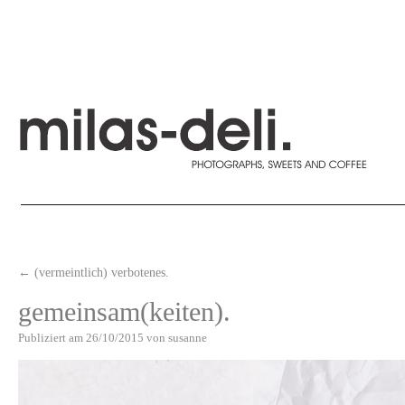
←
(vermeintlich) verbotenes.
gemeinsam(keiten).
Publiziert am
26/10/2015
von
susanne