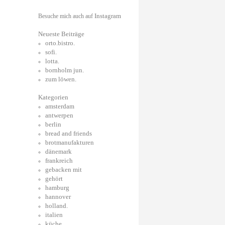
Instagram
Besuche mich auch auf
Neueste Beiträge
orto.bistro.
sofi.
lotta.
bornholm jun.
zum löwen.
Kategorien
amsterdam
antwerpen
berlin
bread and friends
brotmanufakturen
dänemark
frankreich
gebacken mit
gehört
hamburg
hannover
holland.
italien
küche