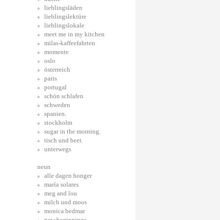
lieblingsläden
lieblingslektüre
lieblingslokale
meet me in my kitchen
milas-kaffeefahrten
momente
oslo
österreich
paris
portugal
schön schlafen
schweden
spanien.
stockholm
sugar in the morning.
tisch und beet.
unterwegs
neun
alle dagen honger
maría solares
meg and lou
milch und moos
monica bedmar
new beginnings