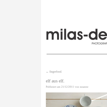
←
fingerfood.
elf aus elf.
Publiziert am
21/12/2011
von
susanne