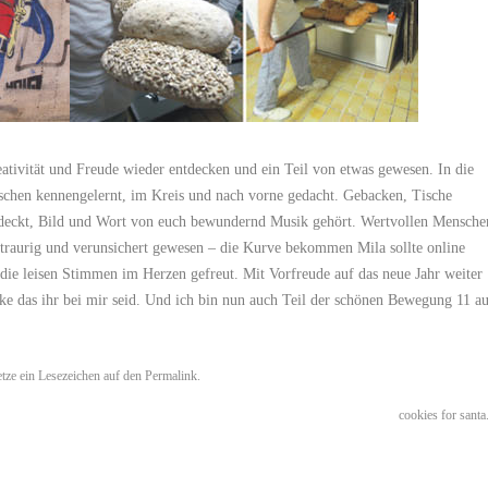
ativität und Freude
wieder entdecken und
ein Teil von etwas gewesen
. In die
schen
kennengelernt, im
Kreis
und
nach vorne gedacht
.
Gebacken
,
Tische
deckt,
Bild
und
Wort
von euch bewundernd
Musik gehört
.
Wertvollen Mensche
traurig und verunsichert gewesen – die Kurve bekommen Mila sollte online
ie leisen Stimmen im Herzen gefreut. Mit Vorfreude auf das neue Jahr weiter
ke das ihr bei mir seid. Und ich bin nun auch Teil der schönen Bewegung
11 a
etze ein Lesezeichen auf den
Permalink
.
cookies for santa